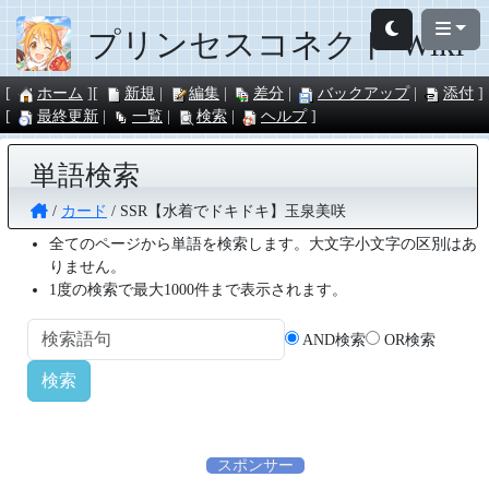
プリンセスコネクト Wiki
ホーム
新規
編集
差分
バックアップ
添付
最終更新
一覧
検索
ヘルプ
単語検索
カード
SSR【水着でドキドキ】玉泉美咲
全てのページから単語を検索します。大文字小文字の区別はあ
りません。
1度の検索で最大1000件まで表示されます。
AND検索
OR検索
スポンサー